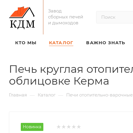
Завод
сборных печей
и дымоходов
КТО МЫ
КАТАЛОГ
ВАЖНО ЗНАТЬ
Печь круглая отопи
облицовке Керма
—
—
Главная
Каталог
Печи отопительно-варочны
Новинка