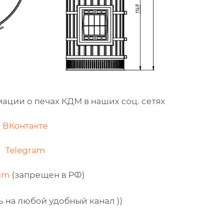
ции о печах КДМ в наших соц. сетях
ВКонтакте
Telegram
am
(запрещен в РФ)
 на любой удобный канал ))