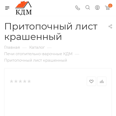
0
Притопочный лист
крашенный
—
—
Главная
Каталог
—
Печи отопительно-варочные КДМ
Притопочный лист крашенный