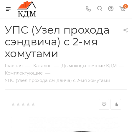
0
УПС (Узел прохода
сэндвича) с 2-мя
хомутами
—
—
—
Главная
Каталог
Дымоходы печные КДМ
—
Комплектующие
УПС (Узел прохода сэндвича) с 2-мя хомутами