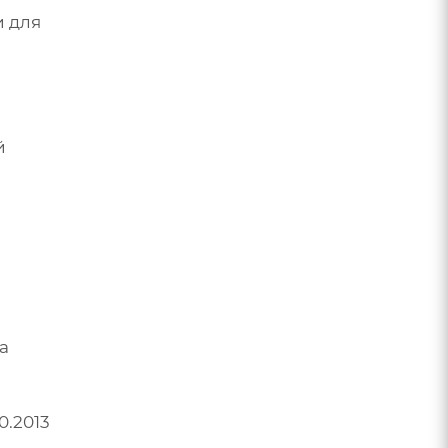
 для
й
а
0.2013