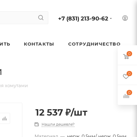
+7 (831) 213-90-62
ПИТЬ
КОНТАКТЫ
СОТРУДНИЧЕСТВО
0
и
0
мя хомутами
0
12 537
₽
/шт
Нашли дешевле?
Материал
—
нерж. 0,5мм/ нерж. 0,5мм