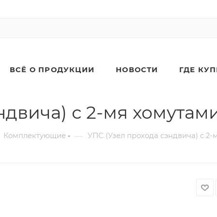
ВСЁ О ПРОДУКЦИИ
НОВОСТИ
ГДЕ КУ
ндвича) с 2-мя хомутам
—
Комплектующие
УПС (Узел прохода сэндвича) с 2-