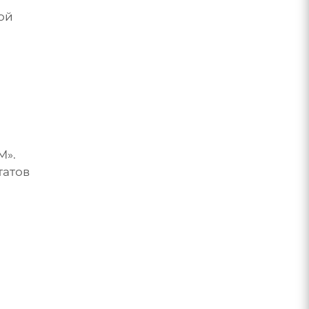
ой
М».
татов