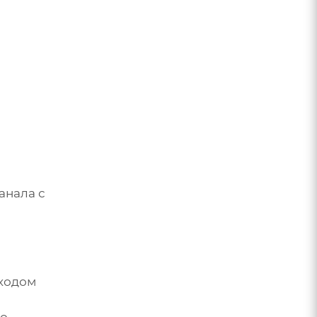
анала с
ходом