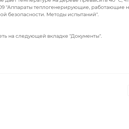
е дает температуре на дереве превысить 40˚С, ч
-2009 "Аппараты теплогенерирующие, работающие 
ой безопасности. Методы испытаний".
ть на следующей вкладке "Документы".