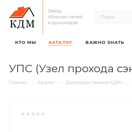
Завод
сборных печей
и дымоходов
КТО МЫ
КАТАЛОГ
ВАЖНО ЗНАТЬ
УПС (Узел прохода сэ
—
—
—
Главная
Каталог
Дымоходы печные КДМ