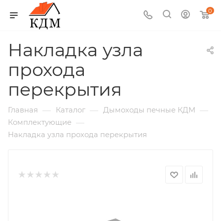
0
Накладка узла
прохода
перекрытия
—
—
—
Главная
Каталог
Дымоходы печные КДМ
—
Комплектующие
Накладка узла прохода перекрытия