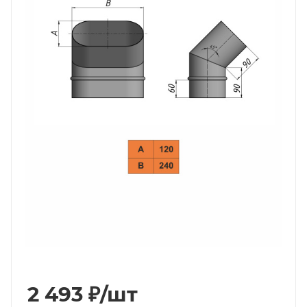
2 493
₽
/шт