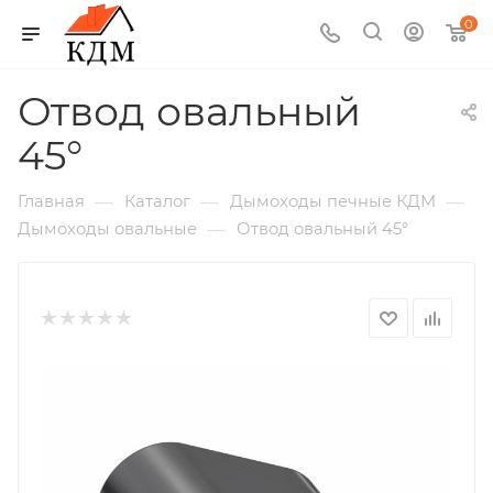
0
Отвод овальный
45°
—
—
—
Главная
Каталог
Дымоходы печные КДМ
—
Дымоходы овальные
Отвод овальный 45°