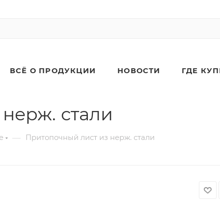
ВСЁ О ПРОДУКЦИИ
НОВОСТИ
ГДЕ КУ
 нерж. стали
—
е
Притопочный лист из нерж. стали