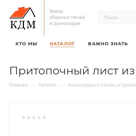
Завод
сборных печей
и дымоходов
КТО МЫ
КАТАЛОГ
ВАЖНО ЗНАТЬ
Притопочный лист из
—
—
Главная
Каталог
Аксессуары к печам и проче