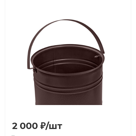
2 000
₽
/шт