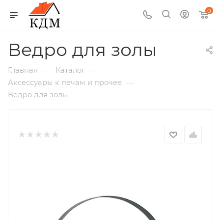
0
Ведро для золы
—
—
Главная
Каталог
—
Аксессуары к печам и прочее
Ведро для золы